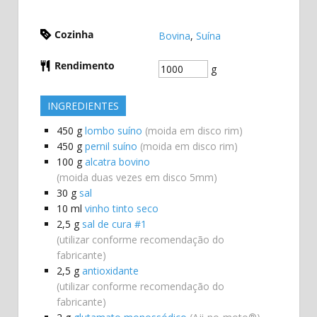
Cozinha
Bovina
,
Suína
Rendimento
g
INGREDIENTES
450
g
lombo suíno
(moida em disco rim)
450
g
pernil suíno
(moida em disco rim)
100
g
alcatra bovino
(moida duas vezes em disco 5mm)
30
g
sal
10
ml
vinho tinto seco
2,5
g
sal de cura #1
(utilizar conforme recomendação do
fabricante)
2,5
g
antioxidante
(utilizar conforme recomendação do
fabricante)