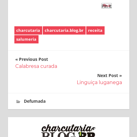
Pin It
charcutaria
charcutaria.blog.br
receita
salumeria
Navegação
Previous Post
Calabresa curada
de
Next Post
Post
Linguiça luganega
25 de janeiro de 2017
charcutaria.blog.br
Defumada