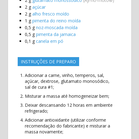
2
g
glutamato monossódico
(Aji-no-moto®)
2
g
açúcar
2
g
alho fresco moído
1
g
pimenta do reino moída
0,5
g
noz-moscada moída
0,5
g
pimenta da jamaica
0,1
g
canela em pó
INSTRUÇÕES DE PREPARO
Adicionar a carne, vinho, temperos, sal,
açúcar, dextrose, glutamato monosódico,
sal de cura #1;
Misturar a massa até homogeneizar bem;
Deixar descansando 12 horas em ambiente
refrigerado;
Adicionar antioxidante (utilizar conforme
recomendação do fabricante) e misturar a
massa novamente;