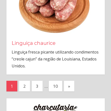
Linguiça chaurice
Linguiça fresca picante utilizando condimentos
“creole cajun” da região de Louisiana, Estados
Unidos.
Paginação
Next
1
2
3
…
10
»
Posts
de
posts