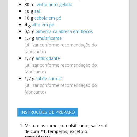
30
ml
vinho tinto gelado
10
g
sal
10
g
cebola em pó
4
g
alho em pó
0,5
g
pimenta calabresa em flocos
1,7
g
emulsificante
(utilizar conforme recomendação do
fabricante)
1,7
g
antioxidante
(utilizar conforme recomendação do
fabricante)
1,7
g
sal de cura #1
(utilizar conforme recomendação do
fabricante)
INSTRUÇÕES DE PREPARO
Misture as carnes, emulsificante, sal e sal
de cura #1, temperos, exceto o