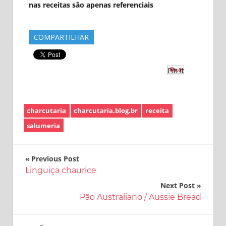
nas receitas são apenas referenciais
COMPARTILHAR
Pin It
charcutaria
charcutaria.blog.br
receita
salumeria
Navegação
Previous Post
Linguiça chaurice
de
Next Post
Post
Pão Australiano / Aussie Bread