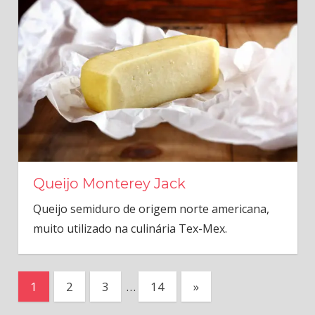
Queijo Monterey Jack
Queijo semiduro de origem norte americana,
muito utilizado na culinária Tex-Mex.
Paginação
Next
1
2
3
…
14
»
Posts
de