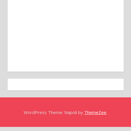
WordPress Theme: Napoli by
ThemeZee
.