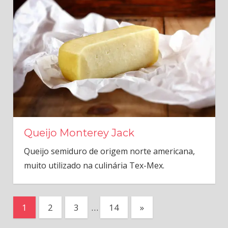
Queijo Monterey Jack
Queijo semiduro de origem norte americana,
muito utilizado na culinária Tex-Mex.
Paginação
Next
1
2
3
…
14
»
Posts
de