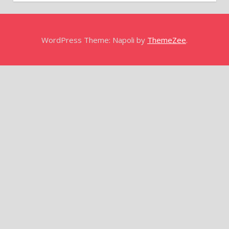
WordPress Theme: Napoli by
ThemeZee
.