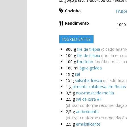
Linguiça fresca elaborada com peixe 
produtos
Cozinha
da
Fruto
charcutaria.
Rendimento
INGREDIENTES
800
g
filé de tilápia
(picado finam
100
g
filé de tilápia
(moída em d
100
g
toucinho
(moída em disco
160
ml
água gelada
19
g
sal
15
g
salsinha fresca
(picado fina
1
g
pimenta calabresa em flocos
0,5
g
noz-moscada moída
2,5
g
sal de cura #1
(utilizar conforme recomendação
2,5
g
antioxidante
(utilizar conforme recomendação
2,5
g
emulsificante