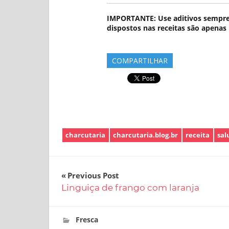
IMPORTANTE: Use aditivos sempre 
dispostos nas receitas são apenas 
COMPARTILHAR
charcutaria
charcutaria.blog.br
receita
sal
Navegação
Previous Post
Linguiça de frango com laranja
de
Post
8 de outubro de 2019
charcutaria.blog.br
Fresca