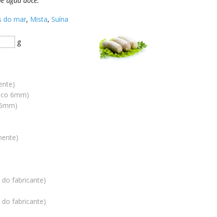
de água doce.
s do mar
,
Mista
,
Suína
g
ente)
isco 6mm)
 6mm)
mente)
 do fabricante)
 do fabricante)