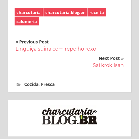
charcutaria
charcutaria.blog.br
receita
salumeria
Navegação
Previous Post
Linguiça suina com repolho roxo
de
Next Post
Post
Sai krok Isan
14 de novembro de 2018
charcutaria.blog.br
Cozida
,
Fresca