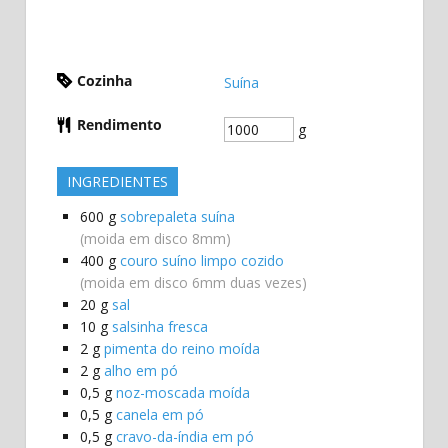
Cozinha
Suína
Rendimento
g
INGREDIENTES
600
g
sobrepaleta suína
(moida em disco 8mm)
400
g
couro suíno limpo cozido
(moida em disco 6mm duas vezes)
20
g
sal
10
g
salsinha fresca
2
g
pimenta do reino moída
2
g
alho em pó
0,5
g
noz-moscada moída
0,5
g
canela em pó
0,5
g
cravo-da-índia em pó