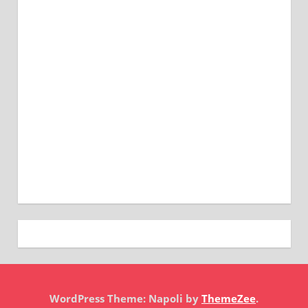
WordPress Theme: Napoli by
ThemeZee
.