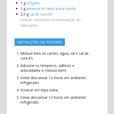
1
g
orégano
1
g
pimenta do reino preta moída
2,5
g
sal de cura #1
(utilizar conforme recomendação do
fabricante)
INSTRUÇÕES DE PREPARO
Misture bem as carnes, água, sal e sal de
cura #1;
Adicione os temperos, aditivos e
antioxidante e misture bem;
Deixe descansar 12 horas em ambiente
refrigerado;
Ensacar em tripa suína.
Deixe descansar 12 horas em ambiente
refrigerado.