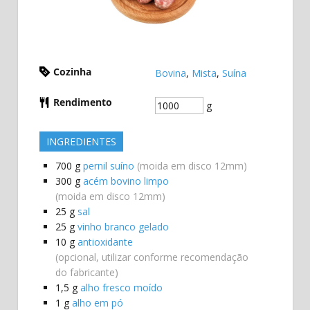
Cozinha
Bovina
,
Mista
,
Suína
Rendimento
g
INGREDIENTES
700
g
pernil suíno
(moida em disco 12mm)
300
g
acém bovino limpo
(moida em disco 12mm)
25
g
sal
25
g
vinho branco gelado
10
g
antioxidante
(opcional, utilizar conforme recomendação
do fabricante)
1,5
g
alho fresco moído
1
g
alho em pó