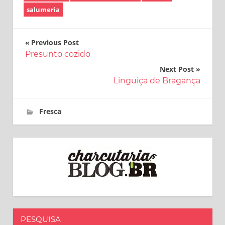
salumeria
Navegação
Previous Post
Presunto cozido
de
Next Post
Post
Linguiça de Bragança
6 de setembro de 2017
charcutaria.blog.br
Fresca
PESQUISA