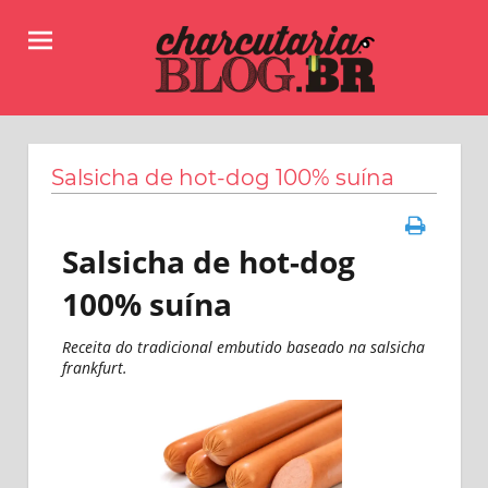
Skip
to
content
Receitas,
Charcutaria.BLOG.BR
dicas
e
Salsicha de hot-dog 100% suína
informações
sobre
como
Salsicha de hot-dog
fazer
linguiças,
100% suína
salames,
copas
Receita do tradicional embutido baseado na salsicha
e
frankfurt.
muitos
outros
produtos
da
charcutaria.