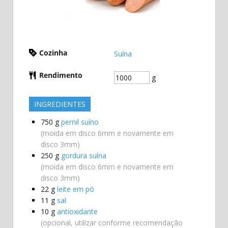
Cozinha
Suína
Rendimento
g
INGREDIENTES
750
g
pernil suíno
(moida em disco 6mm e novamente em
disco 3mm)
250
g
gordura suína
(moida em disco 6mm e novamente em
disco 3mm)
22
g
leite em pó
11
g
sal
10
g
antioxidante
(opcional, utilizar conforme recomendação