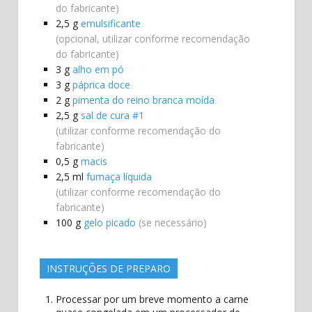
do fabricante)
2,5
g
emulsificante
(opcional, utilizar conforme recomendação
do fabricante)
3
g
alho em pó
3
g
páprica doce
2
g
pimenta do reino branca moída
2,5
g
sal de cura #1
(utilizar conforme recomendação do
fabricante)
0,5
g
macis
2,5
ml
fumaça líquida
(utilizar conforme recomendação do
fabricante)
100
g
gelo picado
(se necessário)
INSTRUÇÕES DE PREPARO
Processar por um breve momento a carne