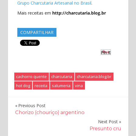
Grupo Charcutaria Artesanal no Brasil
.
Mais receitas em
http://charcutaria.blog.br
COMPARTILHAR
Pin It
cachorro quente
charcutaria
charcutaria.blog.br
hot dog
receita
salumeria
vina
Navegação
Previous Post
Chorizo (chouriço) argentino
de
Next Post
Post
Presunto cru