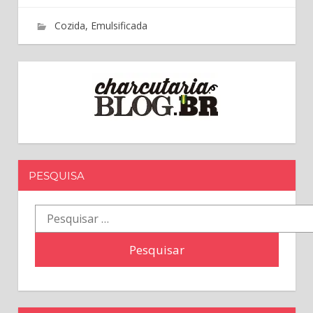
8 de fevereiro de 2017
charcutaria.blog.br
Cozida
,
Emulsificada
PESQUISA
Pesquisar
por: