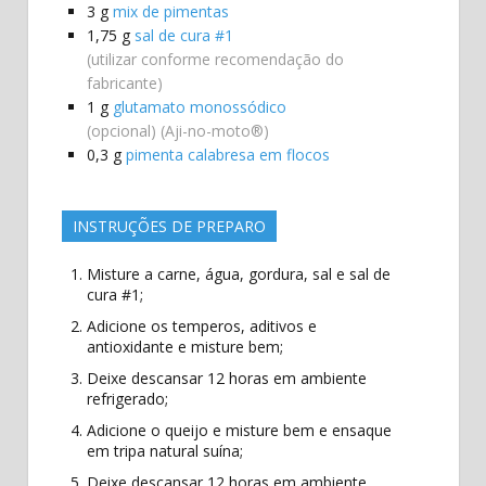
3
g
mix de pimentas
1,75
g
sal de cura #1
(utilizar conforme recomendação do
fabricante)
1
g
glutamato monossódico
(opcional) (Aji-no-moto®)
0,3
g
pimenta calabresa em flocos
INSTRUÇÕES DE PREPARO
Misture a carne, água, gordura, sal e sal de
cura #1;
Adicione os temperos, aditivos e
antioxidante e misture bem;
Deixe descansar 12 horas em ambiente
refrigerado;
Adicione o queijo e misture bem e ensaque
em tripa natural suína;
Deixe descansar 12 horas em ambiente