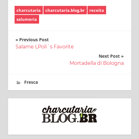
charcutaria
charcutaria.blog.br
receita
salumeria
Navegação
Previous Post
Salame LPoli´s Favorite
de
Next Post
Post
Mortadella di Bologna
1 de fevereiro de 2017
charcutaria.blog.br
Fresca