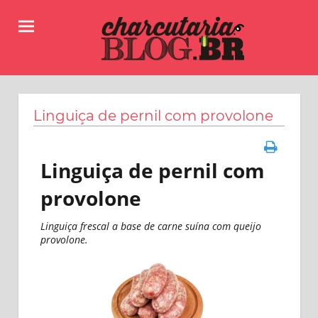
Skip
to
content
Receitas,
Charcutaria.BLOG.BR
dicas
e
Linguiça de pernil com provolone
informações
sobre
como
Linguiça de pernil com
fazer
linguiças,
provolone
salames,
copas
Linguiça frescal a base de carne suína com queijo
e
provolone.
muitos
outros
produtos
da
charcutaria.