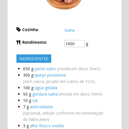
Cozinha
Suína
Rendimento
g
INGREDIENTES
650
g
pernil suíno
(moida em disco 5mm)
300
g
queijo provolone
(sem casca, picado em cubos de 1cm)
100
g
água gelada
50
g
gordura suína
(moida em disco 5mm)
10
g
sal
7
g
antioxidante
(opcional, utilizar conforme recomendação
do fabricante)
3
g
alho fresco moído