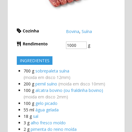
Cozinha
Bovina
,
Suína
Rendimento
g
INGREDIENTES
700
g
sobrepaleta suína
(moida em disco 12mm)
200
g
pernil suíno
(moida em disco 10mm)
100
g
alcatra bovino (ou fraldinha bovino)
(moida em disco 2mm)
100
g
gelo picado
55
ml
água gelada
18
g
sal
3
g
alho fresco moído
2
g
pimenta do reino moída