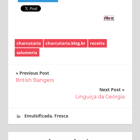
Pin It
charcutaria
charcutaria.blog.br
receita
salumeria
Navegação
Previous Post
British Bangers
de
Next Post
Post
Linguiça da Geórgia
6 de novembro de 2018
charcutaria.blog.br
Emulsificada
,
Fresca