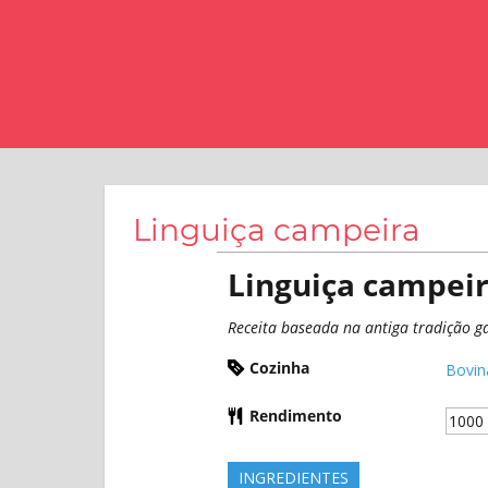
produtos
da
charcutaria.
Linguiça campeira
Linguiça campei
Receita baseada na antiga tradição 
Cozinha
Bovin
Rendimento
INGREDIENTES