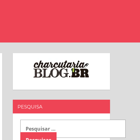
PESQUISA
Pesquisar
por: