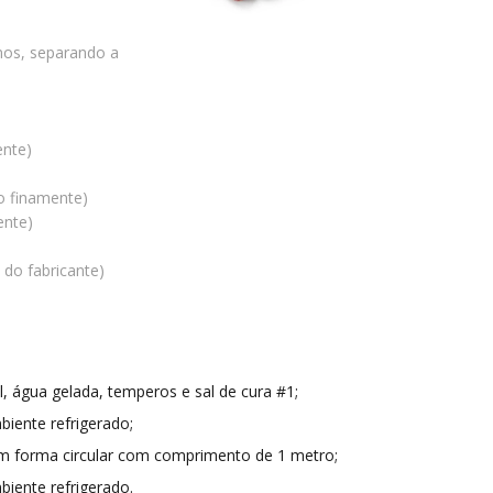
nos, separando a
ente)
o finamente)
ente)
 do fabricante)
l, água gelada, temperos e sal de cura #1;
iente refrigerado;
em forma circular com comprimento de 1 metro;
iente refrigerado.