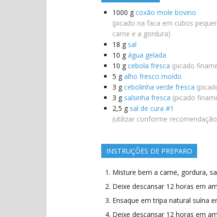
1000
g
coxão mole bovino
(picado na faca em cubos peque
carne e a gordura)
18
g
sal
10
g
água gelada
10
g
cebola fresca
(picado finam
5
g
alho fresco moído
3
g
cebolinha verde fresca
(picad
3
g
salsinha fresca
(picado finam
2,5
g
sal de cura #1
(utilizar conforme recomendação
INSTRUÇÕES DE PREPARO
Misture bem a carne, gordura, sa
Deixe descansar 12 horas em amb
Ensaque em tripa natural suína 
Deixe descansar 12 horas em amb