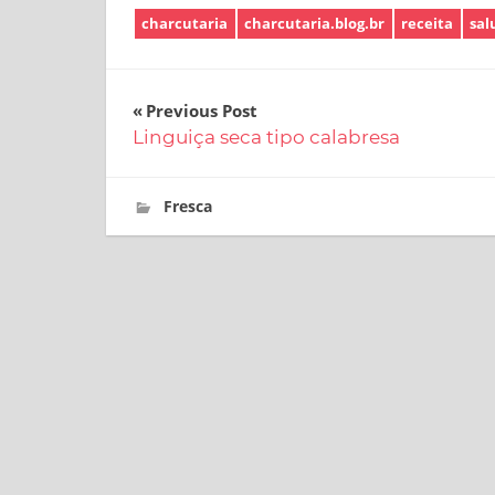
charcutaria
charcutaria.blog.br
receita
sal
Navegação
Previous Post
Linguiça seca tipo calabresa
de
Post
6 de novembro de 2017
charcutaria.blog.br
Fresca