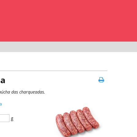
ra
gaúcha das charqueadas.
a
g