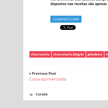
dispostos nas receitas são apenas 
COMPARTILHAR
charcutaria
charcutaria.blog.br
geladeira
r
Navegação
Previous Post
Copa apimentada
de
Post
19 de janeiro de 2017
charcutaria.blog.br
Curada