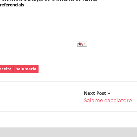
referenciais
Pin It
eceita
salumeria
Next Post
Salame cacciatore