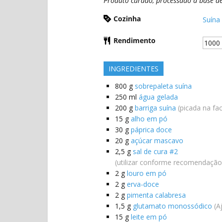
Produto curado, processado a base de 
produtos
Cozinha
da
Suína
charcutaria.
Rendimento
INGREDIENTES
800
g
sobrepaleta suína
250
ml
água gelada
200
g
barriga suína
(picada na fa
15
g
alho em pó
30
g
páprica doce
20
g
açúcar mascavo
2,5
g
sal de cura #2
(utilizar conforme recomendação
2
g
louro em pó
2
g
erva-doce
2
g
pimenta calabresa
1,5
g
glutamato monossódico
(A
15
g
leite em pó