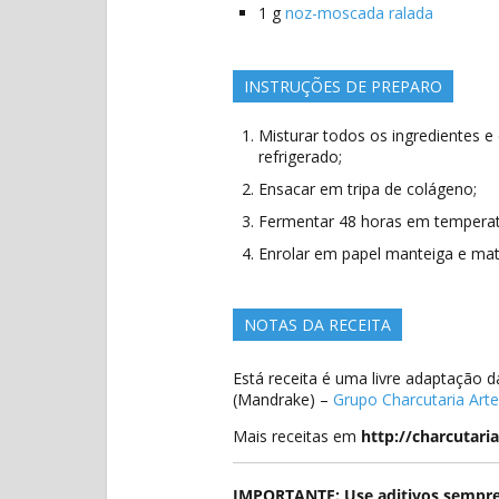
1
g
noz-moscada ralada
INSTRUÇÕES DE PREPARO
Misturar todos os ingredientes 
refrigerado;
Ensacar em tripa de colágeno;
Fermentar 48 horas em temperat
Enrolar em papel manteiga e matu
NOTAS DA RECEITA
Está receita é uma livre adaptação d
(Mandrake) –
Grupo Charcutaria Arte
Mais receitas em
http://charcutaria
IMPORTANTE: Use aditivos sempre 