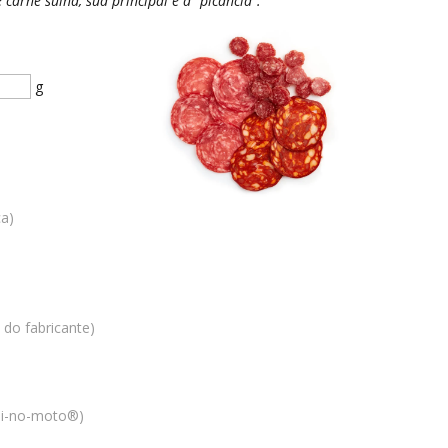
carne suína, sua principal é a "picância".
g
ca)
 do fabricante)
ji-no-moto®)