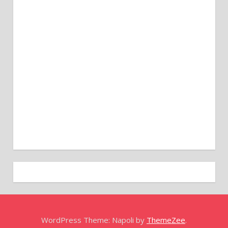
WordPress Theme: Napoli by
ThemeZee
.