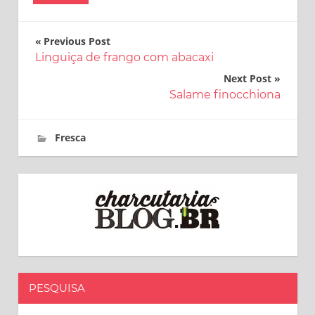
Navegação
Previous Post
Linguiça de frango com abacaxi
de
Next Post
Post
Salame finocchiona
6 de abril de 2017
charcutaria.blog.br
Fresca
PESQUISA