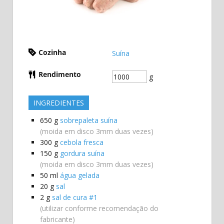
Cozinha
Suína
Rendimento
g
INGREDIENTES
650
g
sobrepaleta suína
(moida em disco 3mm duas vezes)
300
g
cebola fresca
150
g
gordura suína
(moida em disco 3mm duas vezes)
50
ml
água gelada
20
g
sal
2
g
sal de cura #1
(utilizar conforme recomendação do
fabricante)