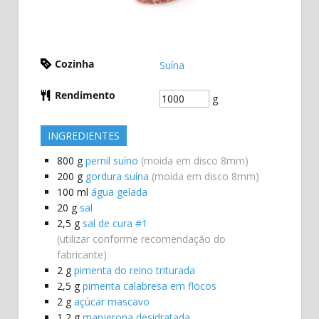
Cozinha
Suína
Rendimento
g
INGREDIENTES
800
g
pernil suíno
(moida em disco 8mm)
200
g
gordura suína
(moida em disco 8mm)
100
ml
água gelada
20
g
sal
2,5
g
sal de cura #1
(utilizar conforme recomendação do
fabricante)
2
g
pimenta do reino triturada
2,5
g
pimenta calabresa em flocos
2
g
açúcar mascavo
1,2
g
manjerona desidratada