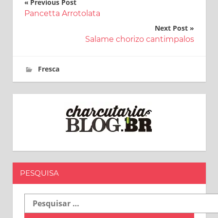
Navegação
Previous Post
Pancetta Arrotolata
de
Next Post
Post
Salame chorizo cantimpalos
31 de março de 2017
charcutaria.blog.br
Fresca
PESQUISA
Pesquisar
por: