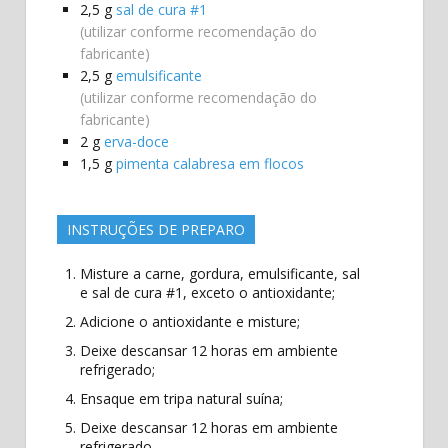
2,5
g
sal de cura #1
(utilizar conforme recomendação do
fabricante)
2,5
g
emulsificante
(utilizar conforme recomendação do
fabricante)
2
g
erva-doce
1,5
g
pimenta calabresa em flocos
INSTRUÇÕES DE PREPARO
Misture a carne, gordura, emulsificante, sal
e sal de cura #1, exceto o antioxidante;
Adicione o antioxidante e misture;
Deixe descansar 12 horas em ambiente
refrigerado;
Ensaque em tripa natural suína;
Deixe descansar 12 horas em ambiente
refrigerado.