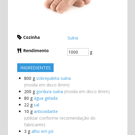
Cozinha
Suína
Rendimento
g
INGREDIENTES
800
g
sobrepaleta suína
(moida em disco 8mm)
200
g
gordura suína
(moida em disco 8mm)
80
g
água gelada
22
g
sal
10
g
antioxidante
(utilizar conforme recomendação do
fabricante)
3
g
alho em pó