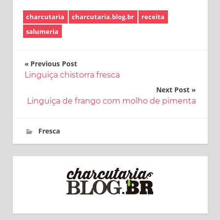
charcutaria
charcutaria.blog.br
receita
salumeria
Navegação
Previous Post
Linguiça chistorra fresca
de
Next Post
Post
Linguiça de frango com molho de pimenta
2 de março de 2018
charcutaria.blog.br
Fresca