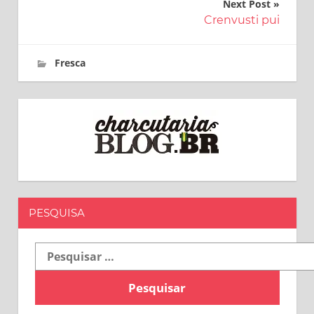
Next Post
Post
Crenvusti pui
5 de novembro de 2018
charcutaria.blog.br
Fresca
PESQUISA
Pesquisar
por: