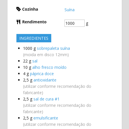
Cozinha
Suína
Rendimento
g
INGREDIENTES
1000
g
sobrepaleta suína
(moida em disco 12mm)
22
g
sal
10
g
alho fresco moído
4
g
páprica doce
2,5
g
antioxidante
(utilizar conforme recomendação do
fabricante)
2,5
g
sal de cura #1
(utilizar conforme recomendação do
fabricante)
2,5
g
emulsificante
(utilizar conforme recomendação do