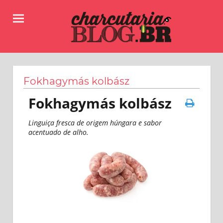
Skip
to
content
Receitas,
Charcutaria.BLOG.BR
dicas
e
Fokhagymás kolbász
informações
sobre
Fokhagymás kolbász
como
fazer
Linguiça fresca de origem húngara e sabor
linguiças,
acentuado de alho.
salames,
copas
e
muitos
outros
produtos
da
charcutaria.