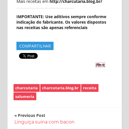
Mais receitas em
http://charcutaria.blog.br/
IMPORTANTE: Use aditivos sempre conforme
indicação do fabricante. Os valores dispostos
nas receitas são apenas referenciais
COMPARTILHAR
Pin It
charcutaria
charcutaria.blog.br
receita
salumeria
Navegação
Previous Post
Linguiça suina com bacon
de