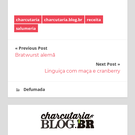
charcutaria
charcutaria.blog.br
receita
salumeria
Navegação
Previous Post
Bratwurst alemã
de
Next Post
Post
Linguiça com maça e cranberry
21 de fevereiro de 2017
charcutaria.blog.br
Defumada