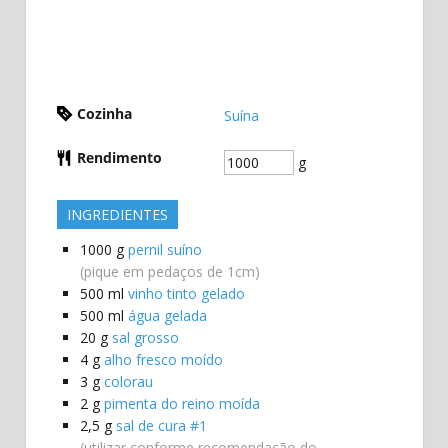
Cozinha
Suína
Rendimento
g
INGREDIENTES
1000
g
pernil suíno
(pique em pedaços de 1cm)
500
ml
vinho tinto gelado
500
ml
água gelada
20
g
sal grosso
4
g
alho fresco moído
3
g
colorau
2
g
pimenta do reino moída
2,5
g
sal de cura #1
(utilizar conforme recomendação do