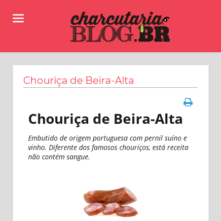
Skip
to
content
Receitas,
Charcutaria.BLOG.BR
dicas
e
Chouriça de Beira-Alta
informações
sobre
como
Chouriça de Beira-Alta
fazer
linguiças,
salames,
Embutido de origem portuguesa com pernil suíno e
vinho. Diferente dos famosos chouriços, está receita
copas
não contém sangue.
e
muitos
outros
produtos
da
charcutaria.