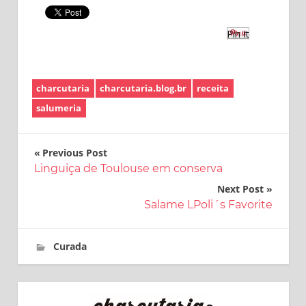
Pin It
charcutaria
charcutaria.blog.br
receita
salumeria
Navegação
Previous Post
Linguiça de Toulouse em conserva
de
Next Post
Post
Salame LPoli´s Favorite
30 de janeiro de 2017
charcutaria.blog.br
Curada