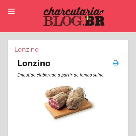
Skip
to
content
Receitas,
Charcutaria.BLOG.BR
dicas
e
Lonzino
informações
sobre
Lonzino
como
fazer
Embutido elaborado a partir do lombo suíno.
linguiças,
salames,
copas
e
muitos
outros
produtos
da
charcutaria.