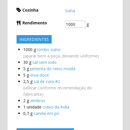
Cozinha
Suína
Rendimento
g
INGREDIENTES
1000
g
lombo suíno
(aparar bem a peça, deixando uniforme)
30
g
sal sem iodo
5
g
pimenta do reino moída
5
g
erva-doce
2,5
g
sal de cura #2
(utilizar conforme recomendação do
fabricante)
2
g
zimbros
1
unidade
cravo-da-índia
0,7
g
canela em pó