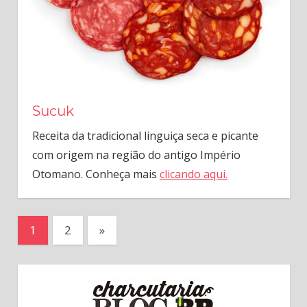
Sucuk
Receita da tradicional linguiça seca e picante
com origem na região do antigo Império
Otomano. Conheça mais
clicando aqui.
Paginação
Next
1
2
»
Posts
de
posts