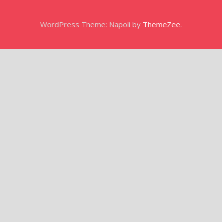
WordPress Theme: Napoli by
ThemeZee
.