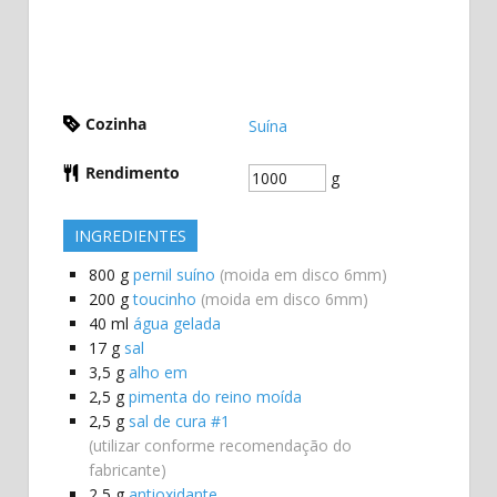
Cozinha
Suína
Rendimento
g
INGREDIENTES
800
g
pernil suíno
(moida em disco 6mm)
200
g
toucinho
(moida em disco 6mm)
40
ml
água gelada
17
g
sal
3,5
g
alho em
2,5
g
pimenta do reino moída
2,5
g
sal de cura #1
(utilizar conforme recomendação do
fabricante)
2,5
g
antioxidante