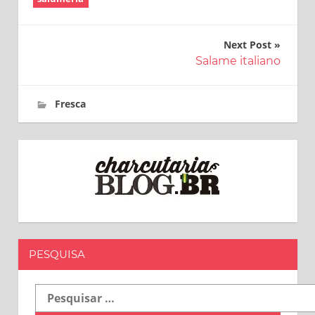
Navegação
Next Post
Salame italiano
de
Post
14 de janeiro de 2017
charcutaria.blog.br
Fresca
PESQUISA
Pesquisar
por: