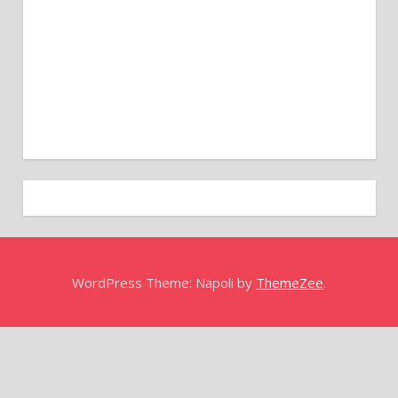
WordPress Theme: Napoli by
ThemeZee
.