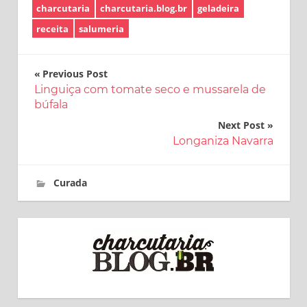
charcutaria
charcutaria.blog.br
geladeira
receita
salumeria
Navegação
Previous Post
Linguiça com tomate seco e mussarela de
de
búfala
Post
Next Post
Longaniza Navarra
16 de fevereiro de 2017
charcutaria.blog.br
Curada