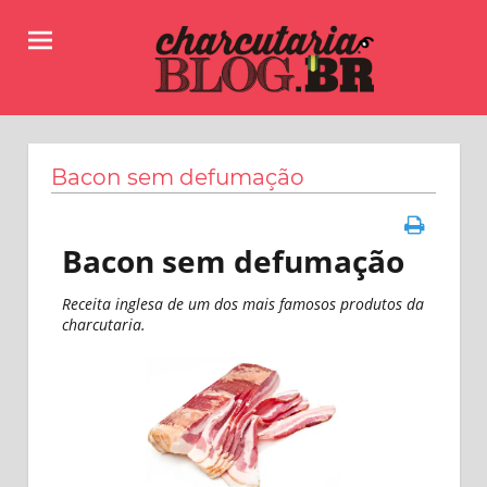
Skip
to
content
Receitas,
Charcutaria.BLOG.BR
dicas
e
Bacon sem defumação
informações
sobre
como
Bacon sem defumação
fazer
linguiças,
salames,
Receita inglesa de um dos mais famosos produtos da
charcutaria.
copas
e
muitos
outros
produtos
da
charcutaria.