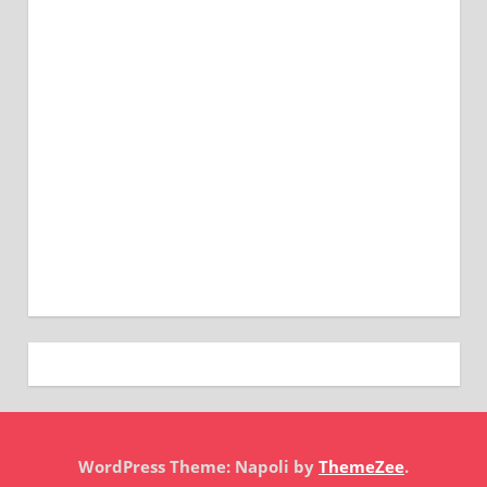
WordPress Theme: Napoli by
ThemeZee
.