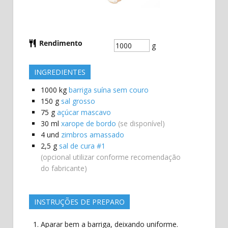
Rendimento
g
INGREDIENTES
1000
kg
barriga suína sem couro
150
g
sal grosso
75
g
açúcar mascavo
30
ml
xarope de bordo
(se disponível)
4
und
zimbros amassado
2,5
g
sal de cura #1
(opcional utilizar conforme recomendação
do fabricante)
INSTRUÇÕES DE PREPARO
Aparar bem a barriga, deixando uniforme.