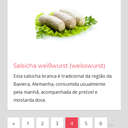
Salsicha weißwurst (weisswurst)
Esta salsicha branca é tradicional da região da
Baviera, Alemanha, consumida usualmente
pela manhã, acompanhada de pretzel e
mostarda doce.
Paginação
Previous
«
1
2
3
4
5
6
…