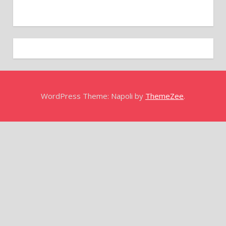
WordPress Theme: Napoli by
ThemeZee
.