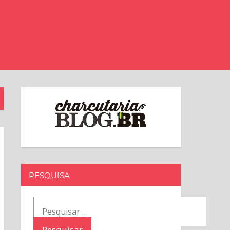
PESQUISA
Pesquisar
por: