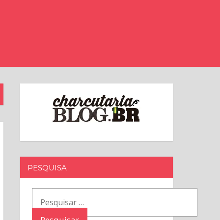
PESQUISA
Pesquisar
por: