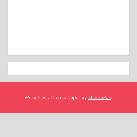
WordPress Theme: Napoli by
ThemeZee
.