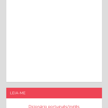
LEIA-ME
Dicionário português/inglês