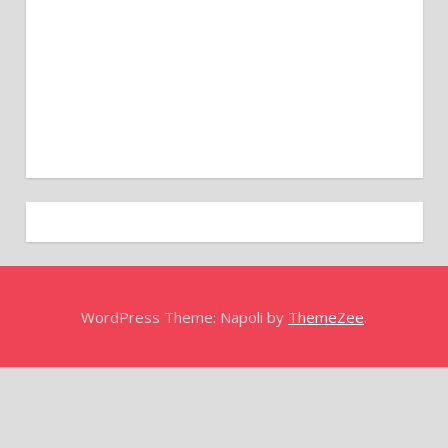
WordPress Theme: Napoli by
ThemeZee
.