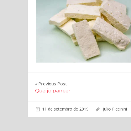
produtos
da
charcutaria.
Navegação
Previous Post
Queijo paneer
de
Post
11 de setembro de 2019
Julio Piccinini