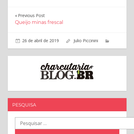
Navegação
Previous Post
Queijo minas frescal
de
Post
26 de abril de 2019
Julio Piccinini
PESQUISA
Pesquisar
por: