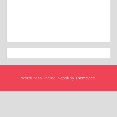
WordPress Theme: Napoli by
ThemeZee
.