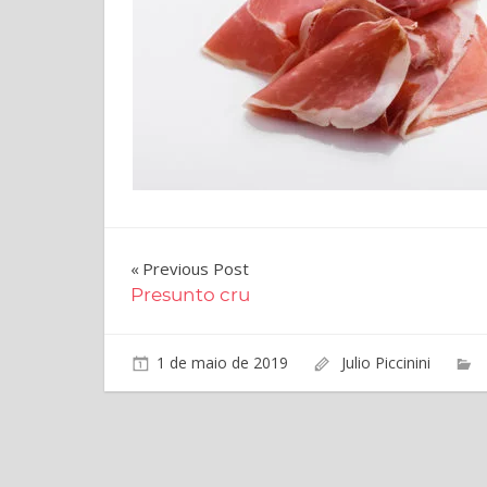
produtos
da
charcutaria.
Navegação
Previous Post
Presunto cru
de
Post
1 de maio de 2019
Julio Piccinini