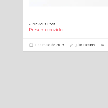
Navegação
Previous Post
Presunto cozido
de
Post
1 de maio de 2019
Julio Piccinini