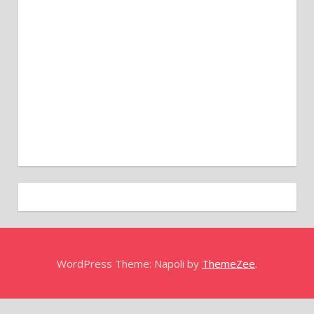
WordPress Theme: Napoli by
ThemeZee
.