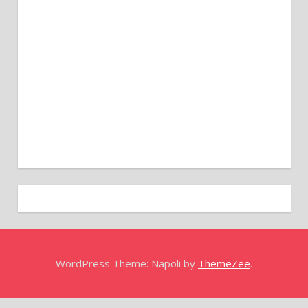
WordPress Theme: Napoli by
ThemeZee
.