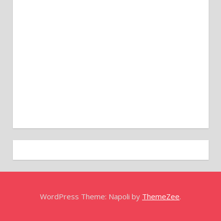
WordPress Theme: Napoli by
ThemeZee
.