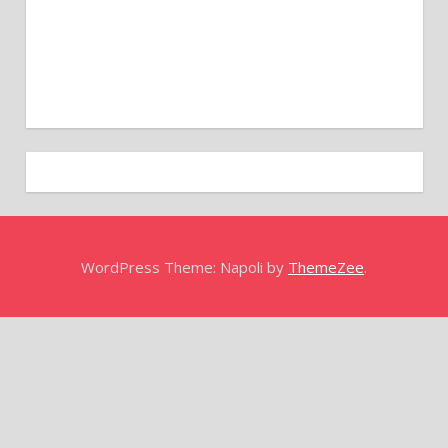
WordPress Theme: Napoli by
ThemeZee
.