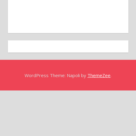
WordPress Theme: Napoli by
ThemeZee
.