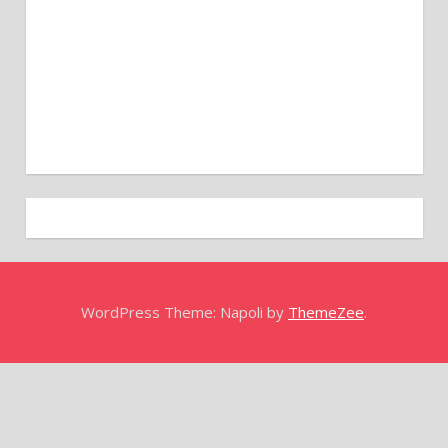
WordPress Theme: Napoli by
ThemeZee
.