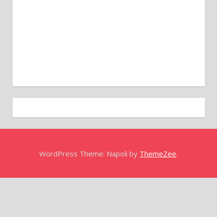
WordPress Theme: Napoli by
ThemeZee
.