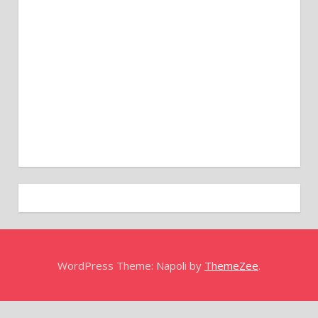
WordPress Theme: Napoli by
ThemeZee
.