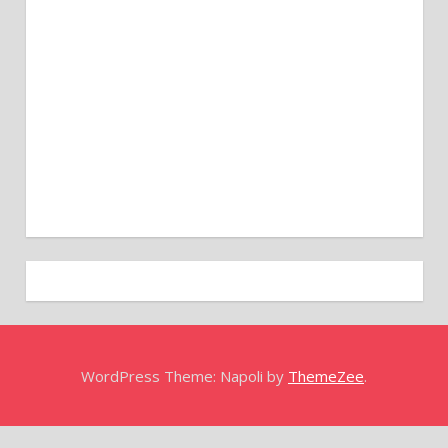
WordPress Theme: Napoli by
ThemeZee
.