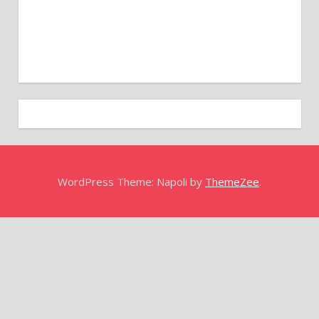
WordPress Theme: Napoli by
ThemeZee
.