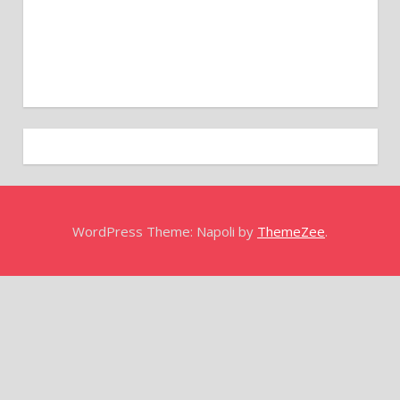
WordPress Theme: Napoli by
ThemeZee
.