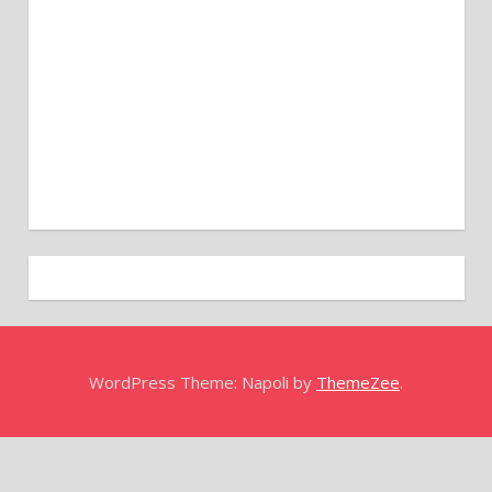
WordPress Theme: Napoli by
ThemeZee
.