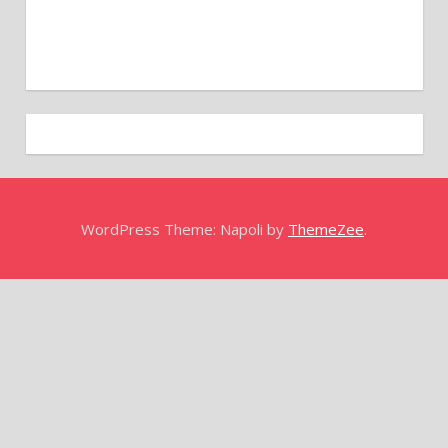
WordPress Theme: Napoli by
ThemeZee
.