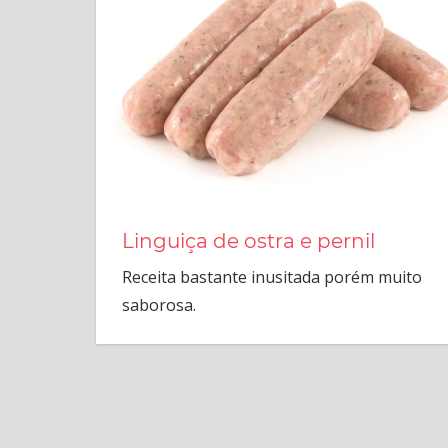
produtos
da
charcutaria.
Linguiça de ostra e pernil
Receita bastante inusitada porém muito
saborosa.